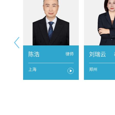
陈浩
刘瑞云
级合伙人
律师
上海
郑州