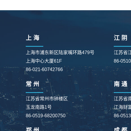
上 海
江 阴
上海市浦东新区陆家嘴环路479号
江苏省
上海中心大厦61F
86-051
86-021-60742766
常 州
南 通
江苏省常州市钟楼区
江苏省
玉龙南路1号
江海财富
86-0519-68200750
86-051
郑 州
成 都