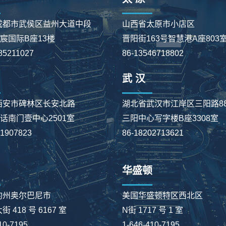
成都市武侯区益州大道中段
山西省太原市小店区
星宸国际B座13楼
晋阳街163号智慧港A座803
85211027
86-13546718802
武 汉
西安市碑林区长安北路
湖北省武汉市江岸区三阳路8
大话南门壹中心2501室
三阳中心写字楼B座3308室
91907823
86-18202713621
华盛顿
约州奥尔巴尼市
美国华盛顿特区西北区
 418 号 6167 室
N街 1717 号 1 室
10-7195
1-646-410-7195