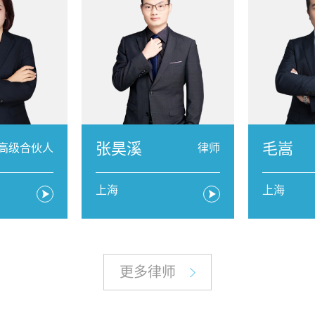
张昊溪
毛嵩
高级合伙人
律师
上海
上海
更多律师