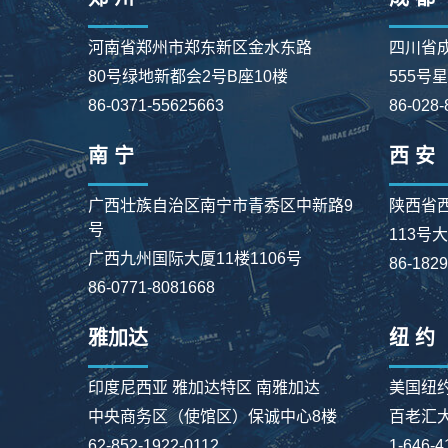
河南省郑州市郑东新区金水东路
四川省
80号绿地新都会2号B座10楼
555号
86-0371-55625663
86-028-
南 宁
西 安
广西壮族自治区南宁市青秀区中新路9
陕西省
号
113号
广西九州国际大厦11楼1106号
86-182
86-0771-8081668
雅加达
纽 约
印度尼西亚 雅加达特区 南雅加达
美国纽
中央商务区（使馆区）保诚中心8楼
百老汇大街
62-852-1922-0112
1-646-4