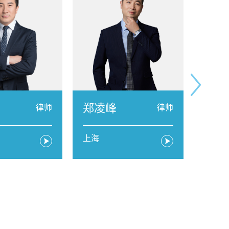
郑凌峰
张禕
律师
律师
上海
上海