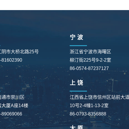
宁 波
江阴市大桥北路25号
浙江省宁波市海曙区
0-81602390
柳汀街225号9-2-2室
86-0574-87237127
上 饶
南通市崇川区
江西省上饶市信州区站前大
大厦A座14楼
10号2-4幢1-13-2室
3-89069066
86-0793-8356888
太 原