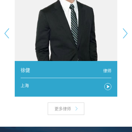
徐健
问
律师
上海
更多律师