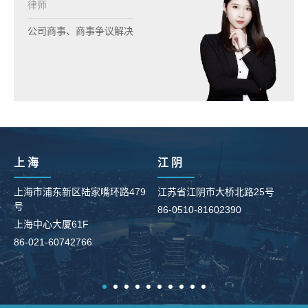
律师
公司商事、商事争议解决
上 海
江 阴
上海市浦东新区陆家嘴环路479
江苏省江阴市大桥北路25号
号
86-0510-81602390
柳
上海中心大厦61F
8
86-021-60742766