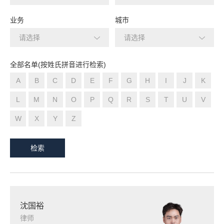
业务
城市
请选择
请选择
全部名单(按姓氏拼音进行检索)
A
B
C
D
E
F
G
H
I
J
K
L
M
N
O
P
Q
R
S
T
U
V
W
X
Y
Z
检索
沈国裕
律师