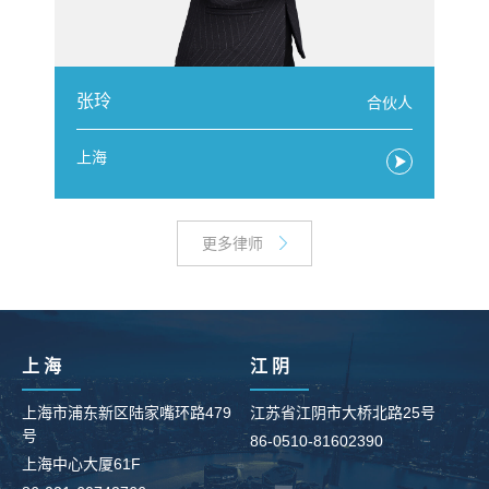
张玲
人
合伙人
上海
更多律师
上 海
江 阴
上海市浦东新区陆家嘴环路479
江苏省江阴市大桥北路25号
号
86-0510-81602390
柳
上海中心大厦61F
8