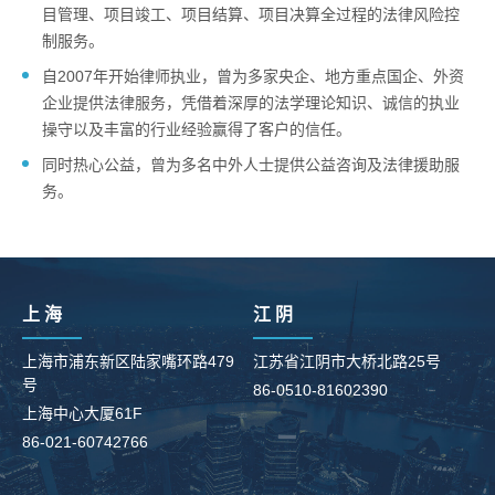
目管理、项目竣工、项目结算、项目决算全过程的法律风险控
制服务。
自2007年开始律师执业，曾为多家央企、地方重点国企、外资
企业提供法律服务，凭借着深厚的法学理论知识、诚信的执业
操守以及丰富的行业经验赢得了客户的信任。
同时热心公益，曾为多名中外人士提供公益咨询及法律援助服
务。
上 海
江 阴
上海市浦东新区陆家嘴环路479
江苏省江阴市大桥北路25号
号
86-0510-81602390
柳
上海中心大厦61F
8
86-021-60742766