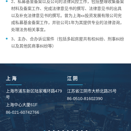
2、私募基金备案以及公司的法律风控工作，包括整理收集备案
材料及备案工作、完成法律意见书的撰写、法律意见书的出具
以及补充法律意见书的撰写。曾为上海xx投资发展有限公司完
成私募基金备案工作，并驻公司1年为其提供专业的法律咨询，
处理法务相关事宜。
3、主办、合办诉讼案件（包括多起房屋共有权纠纷、刑事纠纷
以及其他民商事纠纷等）
上 海
江 阴
上海市浦东新区陆家嘴环路479
江苏省江阴市大桥北路25号
号
86-0510-81602390
柳
上海中心大厦61F
8
86-021-60742766