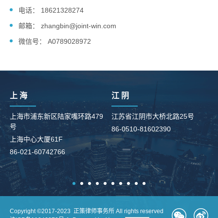
电话： 18621328274
邮箱： zhangbin@joint-win.com
微信号： A0789028972
上 海
江 阴
上海市浦东新区陆家嘴环路479
江苏省江阴市大桥北路25号
号
86-0510-81602390
柳
上海中心大厦61F
8
86-021-60742766
Copyright ©2017-2023 正策律师事务所 All rights reserved